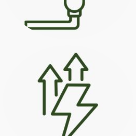
produção.
de água, energia e fertilizantes na
processos, promovendo a economia
essencial no gerenciamento dos
controlador assume um papel
Ao integrar sensores de medição, o