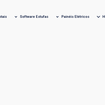
stais
Software Estufas
Painéis Elétricos
H